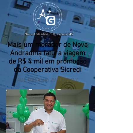
Nova Andradina / Batayporã-MS
Mais um morador de Nova
Andradina fatura viagem
de R$ 4 mil em promoção
da Cooperativa Sicredi
AGL MÍDIA em 29/09/2017