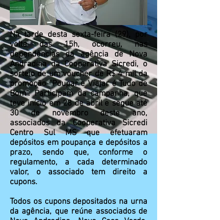
Na tarde desta sexta-feira (29), por
volta das 15h, ocorreu, nas
dependências da agência de Nova
Andradina da Cooperativa Sicredi, o
sorteio de um voucher de R$ 4 mil da
promoção “Poupar e Viajar é Tudo de
Bom”. Participam da campanha, que
teve início em 28 de abril e segue até
30 de novembro deste ano,
associados da Cooperativa Sicredi
Centro Sul MS que efetuaram
depósitos em poupança e depósitos a
prazo, sendo que, conforme o
regulamento, a cada determinado
valor, o associado tem direito a
cupons.
Todos os cupons depositados na urna
da agência, que reúne associados de