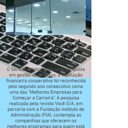
Instituição financeira cooperativa
subiu seis posições e figura na 16ª
colocação entre as 45 melhores do
País do anuário da Você S/A
O Sicredi celebra mais uma conquista
em gestão de pessoas: a instituição
financeira cooperativa foi reconhecida
pelo segundo ano consecutivo como
uma das "Melhores Empresas para
Começar a Carreira". A pesquisa
realizada pela revista Você S/A, em
parceria com a Fundação Instituto de
Administração (FIA), contempla as
companhias que oferecem os
melhores programas para quem está