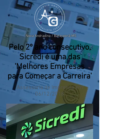
Nova Andradina / Batayporã-MS
Pelo 2º ano consecutivo,
Sicredi é uma das
'Melhores Empresas
para Começar a Carreira'
Assessoria de Imprensa em
06/12/2018