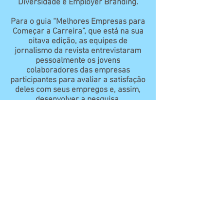
Diversidade e Employer Branding.
Para o guia “Melhores Empresas para
Começar a Carreira”, que está na sua
oitava edição, as equipes de
jornalismo da revista entrevistaram
pessoalmente os jovens
colaboradores das empresas
participantes para avaliar a satisfação
deles com seus empregos e, assim,
desenvolver a pesquisa.
Uma outra conquista de 2018,
anunciada em novembro, o Sicredi
também é destaque, pelo oitavo ano
consecutivo, na lista das “150
Melhores Empresas para Trabalhar”.
Repetindo o feito do ano passado, o
Sicredi obteve neste mesmo ranking o
primeiro lugar na categoria
Cooperativas Financeiras,
evidenciando a instituição como
referência neste segmento, bem como