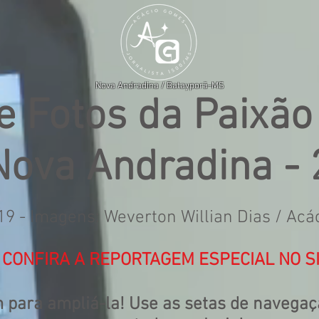
Nova Andradina / Batayporã-MS
e Fotos da Paixão
ova Andradina -
9 - Imagens: Weverton Willian Dias / Ac
E CONFIRA A REPORTAGEM ESPECIAL NO S
para ampliá-la! Use as setas de navegaçã