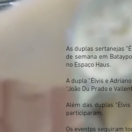
As duplas sertanejas “É
de semana em Bataypor
no Espaço Haus.
A dupla “Élvis e Adrian
“João Du Prado e Vallen
Além das duplas “Élvis
participaram.
Os eventos seguiram to