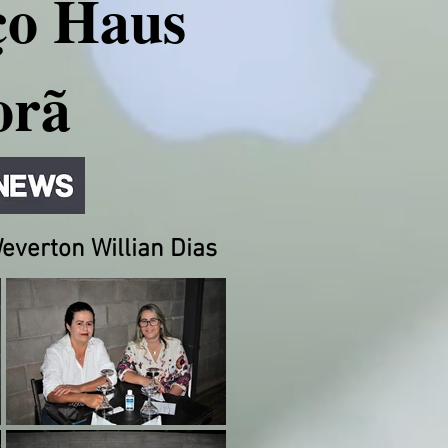
ço Haus
orã
everton Willian Dias