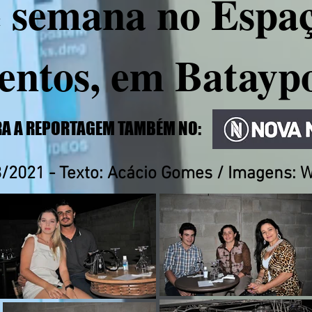
de semana no Espa
entos, em Batayp
A A REPORTAGEM TAMBÉM NO:
/2021 - Texto: Acácio Gomes / Imagens: W