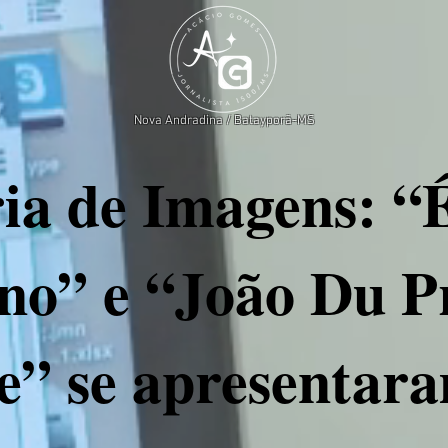
Nova Andradina / Batayporã-MS
ia de Imagens: “É
no” e “João Du P
e” se apresentar