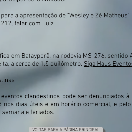
para a apresentação de "Wesley e Zé Matheus" p
212, falar com Luiz.
ica em Batayporã, na rodovia MS-276, sentido A
eita, a cerca de 1,5 quilômetro.
Siga Haus Evento
stinas
eventos clandestinos pode ser denunciados à Vi
8 nos dias úteis e em horário comercial, e pel
e semana e feriados.
VOLTAR PARA A PÁGINA PRINCIPAL