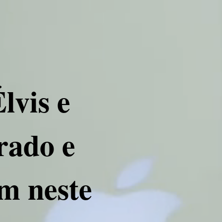
lvis e
rado e
am neste