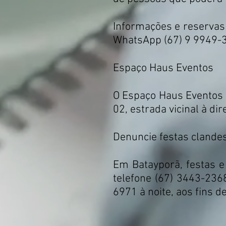
Informações e reservas 
WhatsApp (67) 9 9949-3
Espaço Haus Eventos
O Espaço Haus Eventos f
02, estrada vicinal à dir
Denuncie festas clande
Em Batayporã, festas e 
telefone (67) 3443-236
6971 à noite, aos fins d