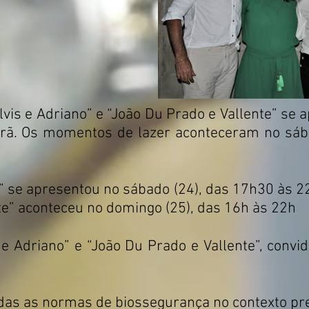
lvis e Adriano” e “João Du Prado e Vallente” se 
ã. Os momentos de lazer aconteceram no sába
o” se apresentou no sábado (24), das 17h30 às 2
te” aconteceu no domingo (25), das 16h às 22h
 e Adriano” e “João Du Prado e Vallente”, conv
das as normas de biossegurança no contexto pre