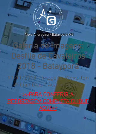
Nova Andradina / Batayporã-MS
Galeria de Imagens:
Desfile de Cavaleiros
2018 - Batayporã
11/11/2018 - Imagens: Weverton
Willian Dias / Acácio Gomes
>>PARA CONFERIR A
REPORTAGEM COMPLETA CLIQUE
AQUI<<