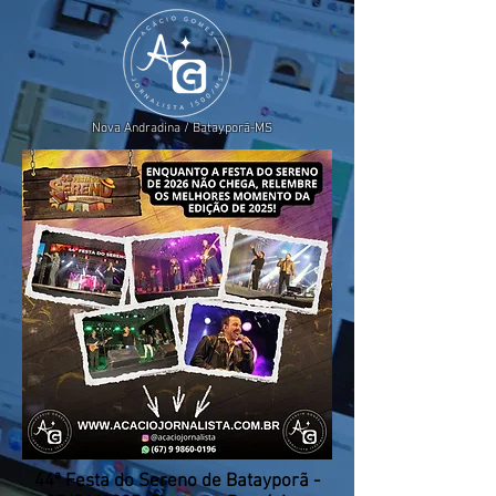
Nova Andradina / Batayporã-MS
44ª Festa do Sereno de Batayporã -