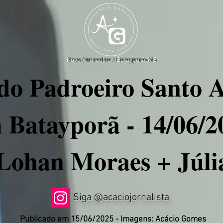
Nova Andradina / Batayporã-MS
 do Padroeiro Santo 
Batayporã - 14/06/2
(Lohan Moraes + Júli
Siga @acaciojornalista
Publicado em 15/06/2025 - Imagens: Acácio Gomes