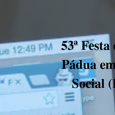
53ª Festa
Pádua em 
Social 