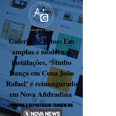
Nova Andradina / Batayporã-MS
Galeria de Fotos: Em
amplas e modernas
instalações, ‘Studio
Dança em Cena João
Rafael’ é reinaugurado
em Nova Andradina
CONFIRA A REPORTAGEM TAMBÉM NO: