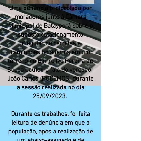
Uma denúncia protocolada por
moradores junto à Câmara
Municipal de Batayporã sobre o
suposto estacionamento
irregular de carretas e
caminhões boiadeiros em um
terreno no Bairro Ivo Pereira de
Souza pautou a fala do vereador
João Carlos (PODEMOS) durante
a sessão realizada no dia
25/09/2023.
Durante os trabalhos, foi feita
leitura de denúncia em que a
população, após a realização de
um abaixo-assinado e de