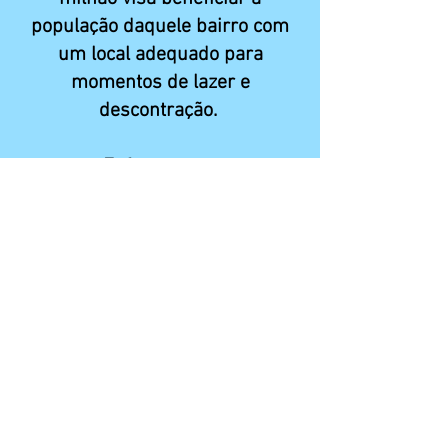
população daquele bairro com
um local adequado para
momentos de lazer e
descontração.
Enfermagem
Aproveitando ainda a
oportunidade, o vereador
comemorou a aprovação, pela
Câmara Municipal, do projeto de
lei, que agora segue para sansão
do Poder Executivo, sobre o
complemento salarial dos
trabalhadores de enfermagem.