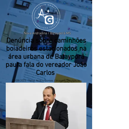
Nova Andradina / Batayporã-MS
Denúncia sobre caminhões
boiadeiros estacionados na
área urbana de Batayporã
pauta fala do vereador João
Carlos
30/09/2023 - Texto: Acácio Gomes / Imagem: Divulgação