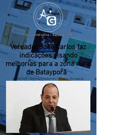
Nova Andradina / Batayporã-MS
Vereador João Carlos faz
indicações visando
melhorias para a zona rural
de Batayporã
06/03/2023 - Texto: Acácio Gomes / Imagem: Divulgação