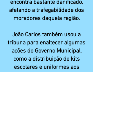
encontra bastante danificado,
afetando a trafegabilidade dos
moradores daquela região.
João Carlos também usou a
tribuna para enaltecer algumas
ações do Governo Municipal,
como a distribuição de kits
escolares e uniformes aos
estudantes, a chegada de uma
nova ambulância para reforçar a
frota da Saúde e ainda a
contratação de exames para
atender a demanda reprimida
de pacientes que esperam por
diagnósticos.