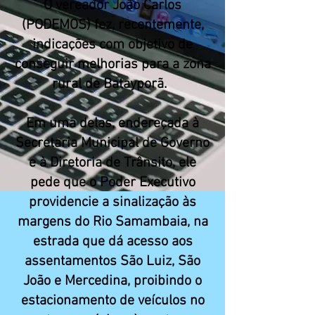
O vereador João Carlos
(PODEMOS) fez, recentemente,
indicações com objetivo de
conseguir melhorias para a zona
rural de Batayporã.
Em uma delas, endereçada à
Secretaria Municipal de Governo
e à Diretoria de Trânsito, ele
pede que o Poder Executivo
providencie a sinalização às
margens do Rio Samambaia, na
estrada que dá acesso aos
assentamentos São Luiz, São
João e Mercedina, proibindo o
estacionamento de veículos no