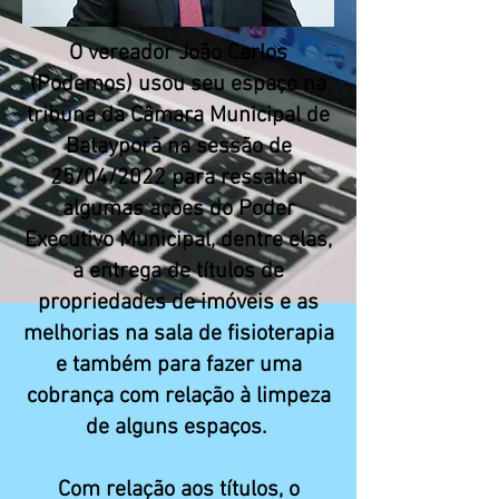
O vereador João Carlos
(Podemos) usou seu espaço na
tribuna da Câmara Municipal de
Batayporã na sessão de
25/04/2022 para ressaltar
algumas ações do Poder
Executivo Municipal, dentre elas,
a entrega de títulos de
propriedades de imóveis e as
melhorias na sala de fisioterapia
e também para fazer uma
cobrança com relação à limpeza
de alguns espaços.
Com relação aos títulos, o