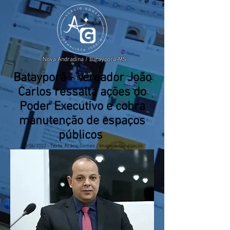
Nova Andradina / Batayporã-MS
Batayporã - Vereador João
Carlos ressalta ações do
Poder Executivo e cobra
manutenção de espaços
públicos
30/04/2022 - Texto: Acácio Gomes / Imagem: Divulgação