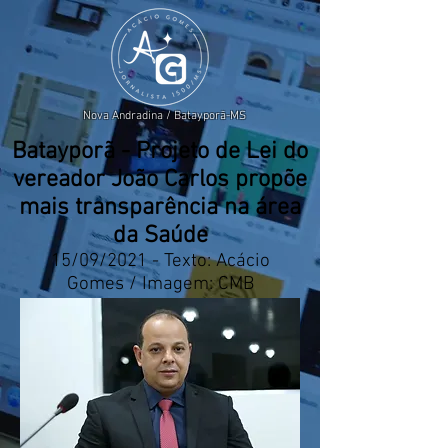
Nova Andradina / Batayporã-MS
Batayporã - Projeto de Lei do
vereador João Carlos propõe
mais transparência na área
da Saúde
15/09/2021 - Texto: Acácio
Gomes / Imagem: CMB