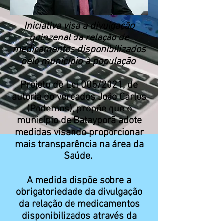
Iniciativa visa a divulgação
quinzenal da relação de
medicamentos disponibilizados
pelo município à população
Projeto de Lei 005/2021, de
autoria do vereados João Carlos
(Podemos), propõe que o
município de Batayporã adote
medidas visando proporcionar
mais transparência na área da
Saúde.
A medida dispõe sobre a
obrigatoriedade da divulgação
da relação de medicamentos
disponibilizados através da