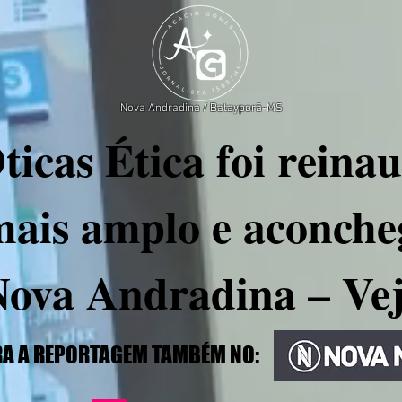
Nova Andradina / Batayporã-MS
ticas Ética foi rein
mais amplo e aconche
Nova Andradina – Vej
A A REPORTAGEM TAMBÉM NO: