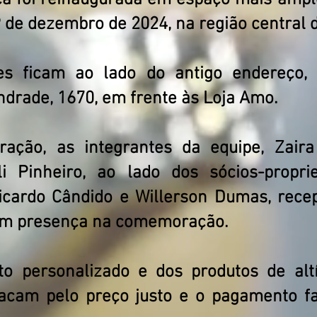
tica foi reinaugurada em espaço mais amp
9 de dezembro de 2024, na região central 
es ficam ao lado do antigo endereço,
drade, 1670, em frente às Loja Amo.
ração, as integrantes da equipe, Zair
i Pinheiro, ao lado dos sócios-propri
cardo Cândido e Willerson Dumas, recep
am presença na comemoração.
o personalizado e dos produtos de altí
acam pelo preço justo e o pagamento faci