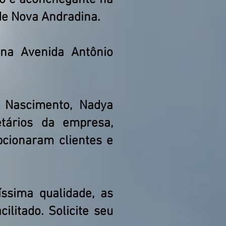
lo e aconchegante na
de Nova Andradina.
 na Avenida Antônio
a Nascimento, Nadya
etários da empresa,
cionaram clientes e
ssima qualidade, as
litado. Solicite seu