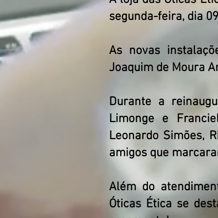
A loja das Óticas É
segunda-feira, dia 0
As novas instalaçõ
Joaquim de Moura An
Durante a reinaugu
Limonge e Franciel
Leonardo Simões, Ri
amigos que marcar
Além do atendiment
Óticas Ética se dest