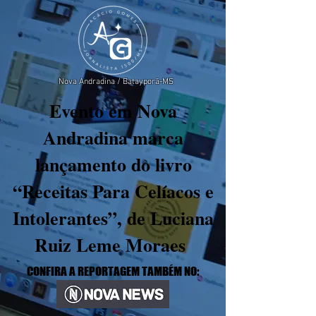
Nova Andradina / Batayporã-MS
Evento em Nova
Andradina marca
lançamento do livro
“Receitas Para Celíacos e
Intolerantes”, de Luciana
Ruiz Leme Moraes
CONFIRA A REPORTAGEM TAMBÉM NO: