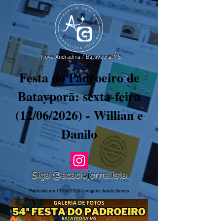
Nova Andradina / Batayporã-MS
Festa do Padroeiro de
Batayporã: sexta-feira
(12/06/2026) - Willian e
Danilo
Siga @acaciojornalista
Publicado em 13/06/2026 - Imagens: Acácio Gomes