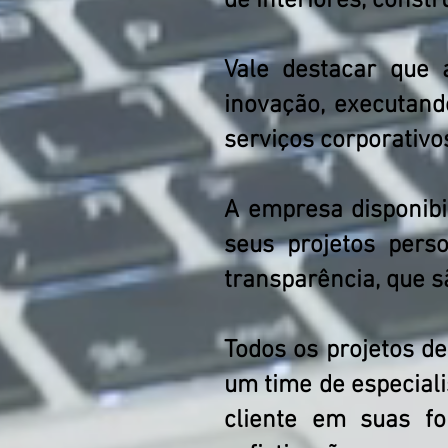
de interiores, constr
Vale destacar que
inovação, executand
serviços corporativo
A empresa disponibi
seus projetos pers
transparência, que s
Todos os projetos d
um time de especiali
cliente em suas f