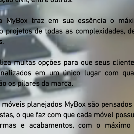
ução civil, entre outros.
 a MyBox traz em sua essência o máxi
o projetos de todas as complexidades, de
s.
liza muitas opções para que seus clien
onalizados em um único lugar com qual
ão os pilares da marca.
e móveis planejados MyBox são pensados
stas, o que faz com que cada móvel possu
ormas e acabamentos, com o máximo 