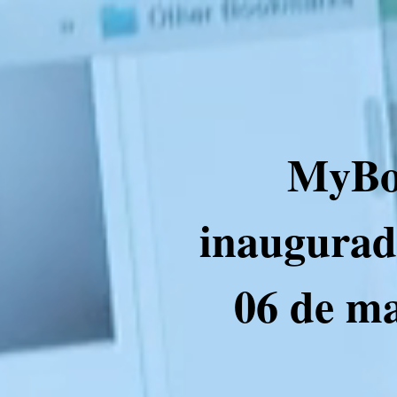
MyBox
inaugurad
06 de ma