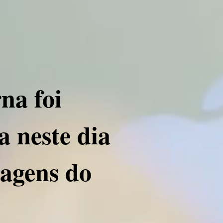
a foi
 neste dia
magens do