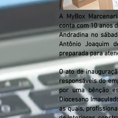
A MyBox Marcenaria
conta com 10 anos de
Andradina no sábado
Antônio Joaquim d
preparada para atend
O ato de inauguração
responsáveis do em
por uma bênção esp
Diocesano Imaculado 
as quais, profission