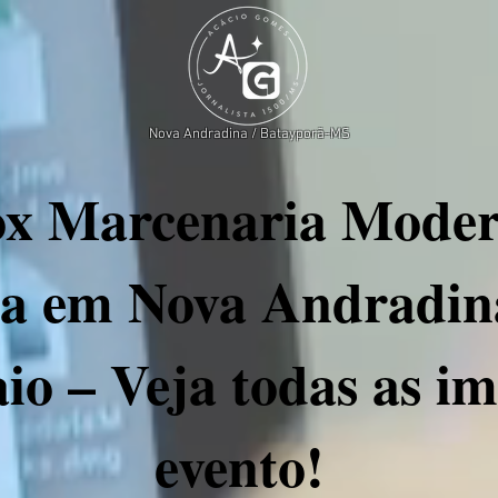
Nova Andradina / Batayporã-MS
 Marcenaria Modern
a em Nova Andradina
io – Veja todas as i
evento!