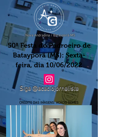
Nova Andradina / Batayporã-MS
50ª Festa do Padroeiro de
Batayporã (MS): Sexta-
feira, dia 10/06/2022
Siga @acaciojornalista
CRÉDITO DAS IMAGENS: ACÁCIO GOMES